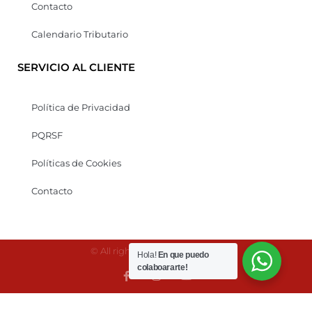
Contacto
Calendario Tributario
SERVICIO AL CLIENTE
Política de Privacidad
PQRSF
Políticas de Cookies
Contacto
© All rights reserved Kaonesis
Hola!
En que puedo
colaboararte!