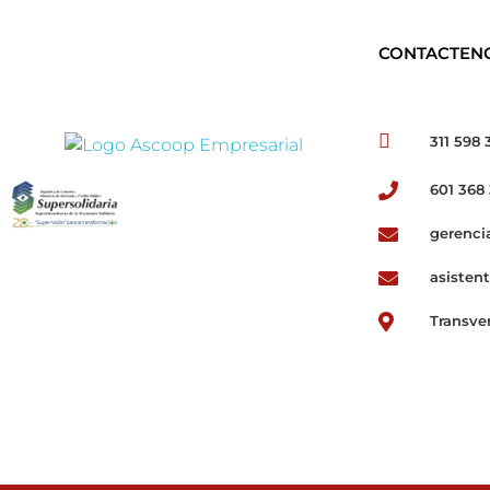
CONTACTEN
311 598 
ASCOOP Empresarial
Asesorías, auditorias y consultorias
601 368
gerenci
asisten
Transve