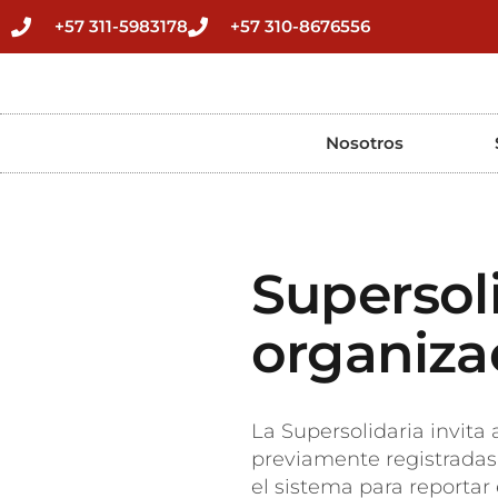
+57 311-5983178
+57 310-8676556
Nosotros
Supersoli
organizac
La Supersolidaria invita 
previamente registradas 
el sistema para reportar