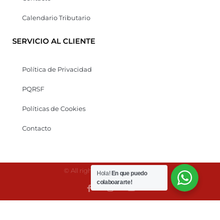
Calendario Tributario
SERVICIO AL CLIENTE
Política de Privacidad
PQRSF
Políticas de Cookies
Contacto
© All rights reserved Kaonesis
Hola!
En que puedo
colaboararte!