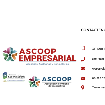
CONTACTEN
311 598 
601 368
ASCOOP Empresarial
Asesorías, auditorias y consultorias
gerenci
asisten
Transve