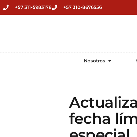
+57 311-5983178
+57 310-8676556
Nosotros
Actualiza
fecha lím
especial