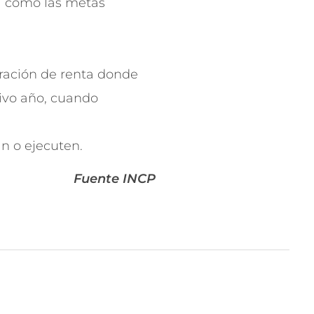
así como las metas
laración de renta donde
tivo año, cuando
n o ejecuten.
Fuente INCP