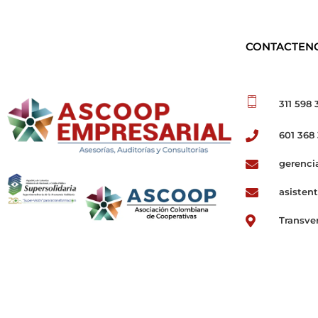
CONTACTEN
311 598 
601 368
ASCOOP Empresarial
Asesorías, auditorias y consultorias
gerenci
asisten
Transve