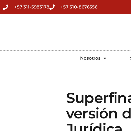
+57 311-5983178
+57 310-8676556
Nosotros
Superfin
versión d
Jurídica