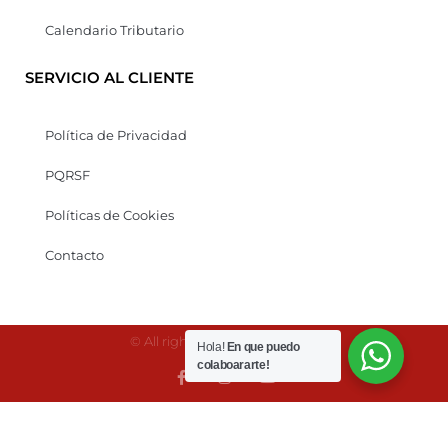
Calendario Tributario
SERVICIO AL CLIENTE
Política de Privacidad
PQRSF
Políticas de Cookies
Contacto
© All rights reserved Kaonesis
Hola!
En que puedo
colaboararte!