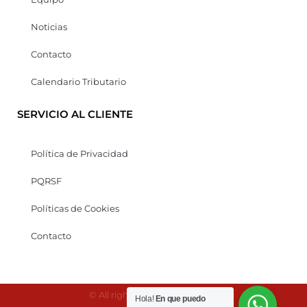
Noticias
Contacto
Calendario Tributario
SERVICIO AL CLIENTE
Política de Privacidad
PQRSF
Políticas de Cookies
Contacto
© All rights reserved Kaonesis
Hola!
En que puedo