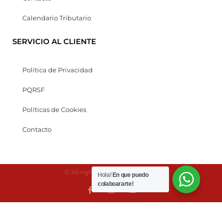
Calendario Tributario
SERVICIO AL CLIENTE
Política de Privacidad
PQRSF
Políticas de Cookies
Contacto
© All rights reserved Kaonesis
Hola!
En que puedo
colaboararte!