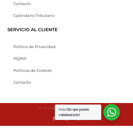
Contacto
Calendario Tributario
SERVICIO AL CLIENTE
Política de Privacidad
PQRSF
Políticas de Cookies
Contacto
© All rights reserved Kaonesis
Hola!
En que puedo
colaboararte!