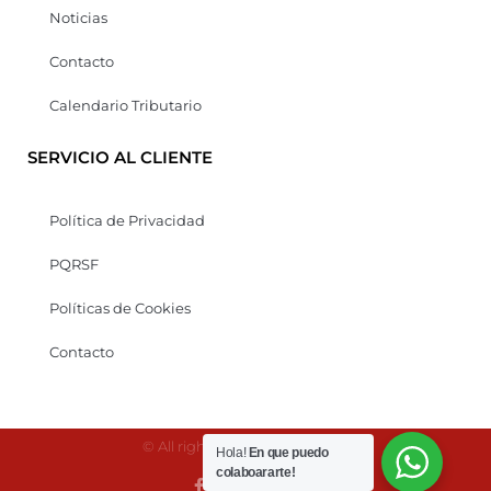
Noticias
Contacto
Calendario Tributario
SERVICIO AL CLIENTE
Política de Privacidad
PQRSF
Políticas de Cookies
Contacto
© All rights reserved Kaonesis
Hola!
En que puedo
colaboararte!