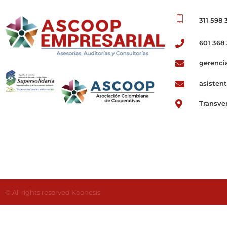
311 598 
601 368
ASCOOP Empresarial
Asesorías, auditorias y consultorias
gerenci
asisten
Transve
© All rights reserved Kaonesis