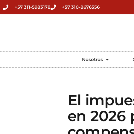
+57 311-5983178
+57 310-8676556
Nosotros
El impue
en 2026 
compens