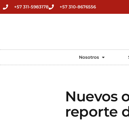
+57 311-5983178
+57 310-8676556
Nosotros
Nuevos o
reporte d