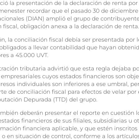
ió la presentación de la declaración de renta por
es menester recordar que el pasado 30 de diciembre
ionales (DIAN) amplió el grupo de contribuyente
n fiscal, obligación anexa a la declaración de renta
n, la conciliación fiscal debía ser presentada por 
obligados a llevar contabilidad que hayan obteni
ores a 45.000 UVT.
ración tributaria advirtió que esta regla dejaba p
 empresariales cuyos estados financieros son obje
esos individuales son inferiores a ese umbral, per
te de conciliación fiscal para efectos de velar po
ibutación Depurada (TTD) del grupo.
ambién deberán presentar el reporte en cuestión 
ados financieros de sus filiales, subsidiarias u o
mación financiera aplicable, y que estén inscritos 
 en situación de control, conforme a los artículos 