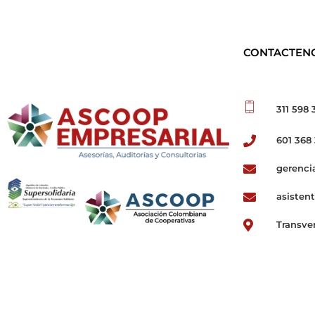
CONTACTEN
311 598 
601 368
ASCOOP Empresarial
Asesorías, auditorias y consultorias
gerenci
asisten
Transve